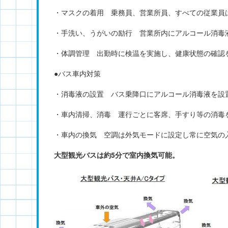
・マスクの着用 乗務員、営業所員、すべての従業員
・手洗い、うがいの励行 営業所内にアルコール消毒
・体調管理 出勤時に検温を実施し、健康状態の確認
●バス車内対策
・消毒液の設置 バス乗降口にアルコール消毒液を設
・車内清掃、消毒 運行ごとに客席、手すり等の消毒
・車内の換気 空調は外気モードに設定し常に空気の
大型観光バスは約5分で室内換気可能。