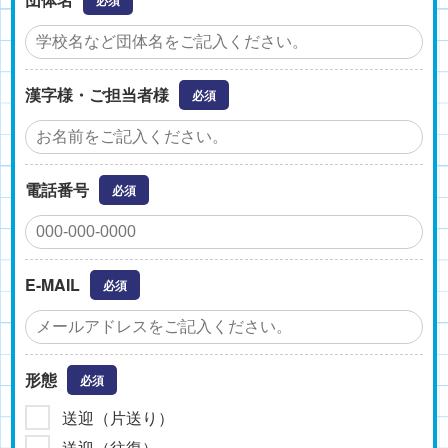
必須
漢字様・ご担当者様
必須
電話番号
必須
E-MAIL
必須
形態
必須
送迎（片送り）
送迎（往復）