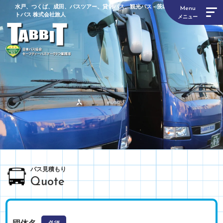
水戸、つくば、成田、バスツアー、貸切バス、観光バス - 茨城県のバス会社 タビッ
Menu
トバス 株式会社旅人
メニュー
バス見積もり
Quote
団体名