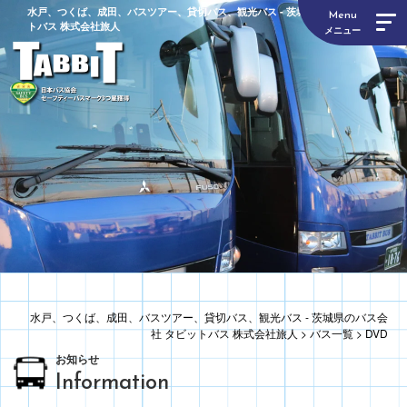
水戸、つくば、成田、バスツアー、貸切バス、観光バス - 茨城県のバス会社 タビッ
Menu
トバス 株式会社旅人
メニュー
水戸、つくば、成田、バスツアー、貸切バス、観光バス - 茨城県のバス会
社 タビットバス 株式会社旅人
>
バス一覧
>
DVD
お知らせ
Information